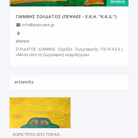
Greece
ΓΙΑΝΝΗΣ ΣΟΛΔΑΤΟΣ (ΠΕΨΑΕΕ - Ε.Κ.Η. "Κ.Κ.Δ.")
info@pepsaee.gr
shortcv
ΣΟΛΔΑΤΟΣ ΙΩΑΝΝΗΣ (Ομάδα Ζωγραφικής Π.Ε.Ψ.Α.Ε.Ε.)
«Μέσα από τη ζωγραφική εκφράζομαι»
artworks
ΧΩΡΙΣ ΤΙΤΛΟ ΑΠΟ ΤΟΝ ΚΑ...